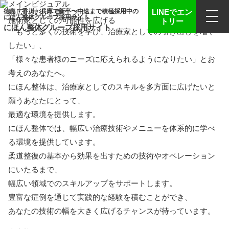
徳島・香川・兵庫で新卒〜中途まで積極採用中の
LINEで
エン
幅広い技術を身につけ、
にほん整体グループ採用サイト
施術家としての可能性を広げる
トリー
にほん整体グループ採用サイト
「もっと多くの技術を学び、治療家としての
引き出しを増や
したい」、
「様々な患者様のニーズに応えられるように
なりたい」とお
考えのあなたへ。
にほん整体は、治療家としてのスキルを
多方面に広げたいと
願うあなたにとって、
最適な環境を提供します。
にほん整体では、幅広い治療技術や
メニューを体系的に学べ
る環境を
提供しています。
柔道整復の基本から効果を出すための技術や
オペレーション
にいたるまで、
幅広い領域でのスキルアップを
サポートします。
豊富な症例を通じて実践的な経験を
積むことができ、
あなたの技術の幅を大きく広げるチャンスが
待っています。