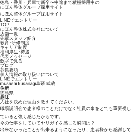
徳島・香川・兵庫で新卒〜中途まで積極採用中の
にほん整体グループ採用サイト
にほん整体グループ採用サイト
LINEで
エントリー
TOP
にほん整体株式会社について
店舗一覧
先輩スタッフ紹介
教育･研修制度
キャリア制度
福利厚生･待遇
代表メッセージ
数字で見る
ブログ
募集要項
個人情報の取り扱いについて
LINEでエントリー
musashi kusanagi
草薙 武蔵
住所
徳島県
趣味
入社を決めた理由を教えてください。
職場説明会で患者様のことだけでなく社員の事をとても重要視し
ていると強く感じたからです。
今の仕事をしていてヤリガイを感じる瞬間は？
出来なかったことが出来るようになったり、患者様から感謝して