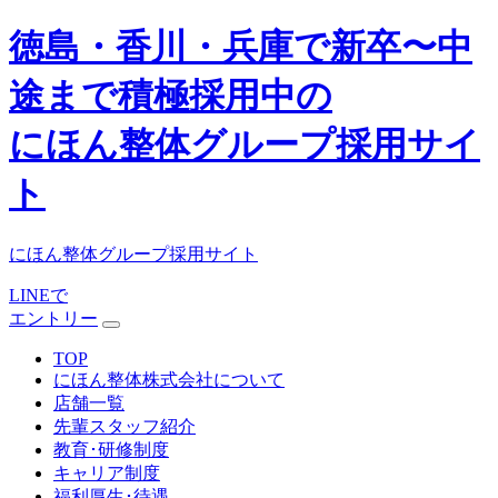
徳島・香川・兵庫で新卒〜中
途まで積極採用中の
にほん整体グループ採用サイ
ト
にほん整体グループ採用サイト
LINEで
エントリー
TOP
にほん整体株式会社について
店舗一覧
先輩スタッフ紹介
教育･研修制度
キャリア制度
福利厚生･待遇